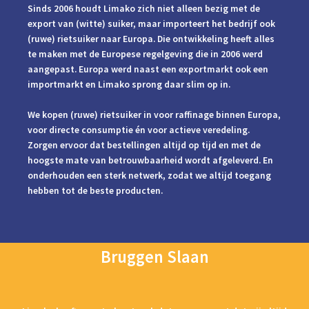
Sinds 2006 houdt Limako zich niet alleen bezig met de
export van (witte) suiker, maar importeert het bedrijf ook
(ruwe) rietsuiker naar Europa. Die ontwikkeling heeft alles
te maken met de Europese regelgeving die in 2006 werd
aangepast. Europa werd naast een exportmarkt ook een
importmarkt en Limako sprong daar slim op in.
We kopen (ruwe) rietsuiker in voor raffinage binnen Europa,
voor directe consumptie én voor actieve veredeling.
Zorgen ervoor dat bestellingen altijd op tijd en met de
hoogste mate van betrouwbaarheid wordt afgeleverd. En
onderhouden een sterk netwerk, zodat we altijd toegang
hebben tot de beste producten.
Bruggen Slaan