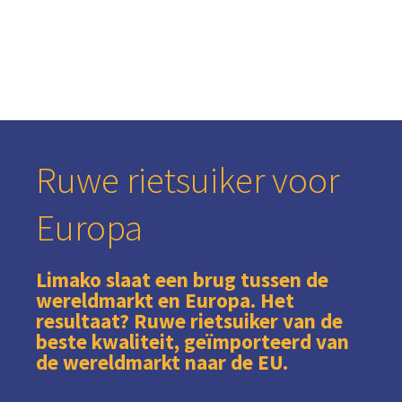
Ruwe rietsuiker voor
Europa
Limako slaat een brug tussen de
wereldmarkt en Europa. Het
resultaat? Ruwe rietsuiker van de
beste kwaliteit, geïmporteerd van
de wereldmarkt naar de EU.